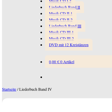
Musik CD I-2
Liederbuch Band II
Musik CD II-1
Musik CD II-2
Liederbuch Band III
Musik CD III-1
Musik CD III-2
DVD mit 12 Kreistänzen
0,00
€
0 Artikel
Startseite
/
Liederbuch Band IV