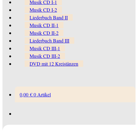
Musik CD I-1
Musik CD I-2
Liederbuch Band II
Musik CD II-1
Musik CD II-2
Liederbuch Band III
Musik CD III-1
Musik CD III-2
DVD mit 12 Kreistänzen
0,00
€
0 Artikel