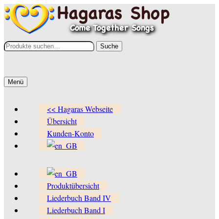
Zur
Zum
Navigation
Inhalt
springen
springen
Suche
Suche
nach:
Menü
<< Hagaras Webseite
Übersicht
Kunden-Konto
Produktübersicht
Liederbuch Band IV
Liederbuch Band I