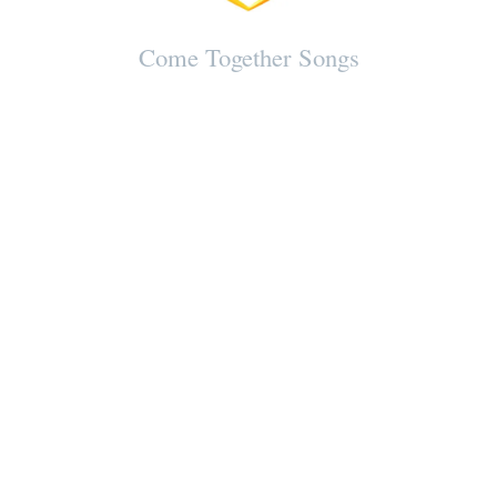
Musik CD III-1
Musik CD III-2
Come Together Songs
DVD mit 12 Kreistänzen